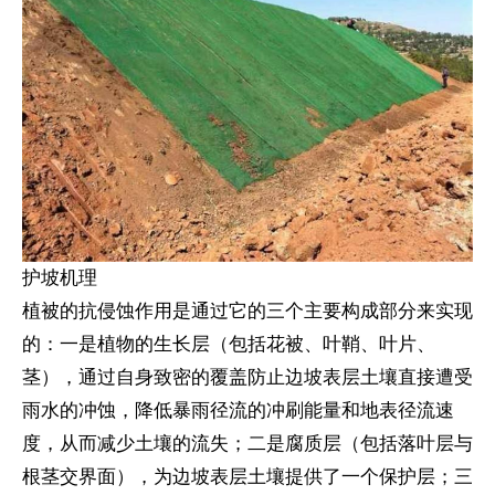
护坡机理
植被的抗侵蚀作用是通过它的三个主要构成部分来实现
的：一是植物的生长层（包括花被、叶鞘、叶片、
茎），通过自身致密的覆盖防止边坡表层土壤直接遭受
1
2
3
雨水的冲蚀，降低暴雨径流的冲刷能量和地表径流速
度，从而减少土壤的流失；二是腐质层（包括落叶层与
根茎交界面），为边坡表层土壤提供了一个保护层；三