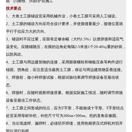
固 (5)验收 (6)防护层施工
技术要点
1、大卷土工膜铺设宜采用机械作业，小卷土工膜可采用人工铺设。
2、土工膜的铺设方向应符合设计要求，并使接缝量最少，接缝位置就
平行于拉应力大的方向。
3、铺设时不应过紧，应留有足够余幅（大约1.5%）以便拼接和适应气
温变化。应随铺随压，在膜的边角处每隔2-5米放1个20-40㎏重的砂袋，
以防风吹。
4、土工膜与周边建筑物的连接，采用膨胀螺栓和钢板压条等构件进行
锚固。拐角处，应注意适当裁剪土工膜，保证与周边建筑物妥善连接。
5、焊接前，做小样焊接试验，根据试验结果调节焊接设备至最佳状
态。
6、焊接时，应随时观察焊接质量。根据实际施工情况，随时调节焊接
设备至最佳工作状态。
7、土工膜之间形成的结点，应为T字形，不能做成十字形。T字形结点
处宜采用母材补疤，补疤尺寸可为300㎜×300㎜。疤的直角应修圆。
8、当出现虚焊、漏焊时，必须切开焊缝，使用热熔挤压式焊机对切开
部位进行补焊。