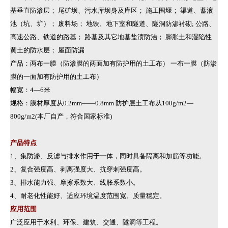
基垂直防渗层； 尾矿坝、污水库坝身及库区； 施工围堰； 渠道、蓄液
池（坑、圹）； 废料场； 地铁、地下室和隧道、隧洞防渗衬砌; 公路、
高速公路、铁道的路基； 路基及其它地基盐渍防治； 膨胀土和湿陷性
黄土的防水层； 屋面防漏
产品：两布一膜（防渗膜的两面加有防护用的土工布） 一布一膜（防渗
膜的一面加有防护用的土工布）
幅宽：4—6米
规格：膜材厚度从0.2mm——0.8mm 防护层土工布从100g/m2—
800g/m2(本厂自产，符合国家标准)
产品特点
1、集防渗、反滤与排水作用于一体，同时具备隔离和加筋等功能。
2、复合强度高、剥离强度大、抗穿刺强度高。
3、排水能力强、摩擦系数大、线胀系数小。
4、耐老化性能好、适应环境温度范围宽、质量稳定。
应用范围
广泛应用于水利、环保、建筑、交通、隧洞等工程。