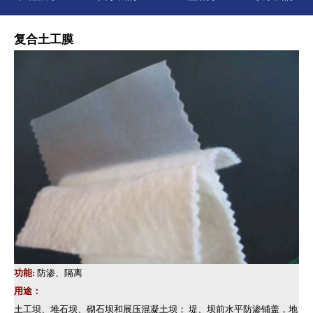
复合土工膜
功能:
防渗、隔离
用途：
土工坝、堆石坝、砌石坝和展压混凝土坝； 堤、坝前水平防渗铺盖，地