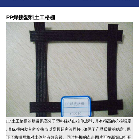
PP焊接塑料土工格栅
PP 土工格栅的肋带系高分子塑料经挤出拉伸成型 , 具有很高的抗拉强度
. 其纵横向肋带的交接点以高频超声波焊接 , 确保了产品质量的稳定 , 保
证了格栅网格对土体的有效嵌锁。同时格栅的点击图片可在新窗口打开